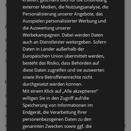
Aktuelle LEGO Flugblätter
externer Medien, die Nutzungsanalyse, die
Personalisierung unserer Angebote, das
Ausspielen personalisierter Werbung und
Ähnliche Händler
die Auswertung unserer
Werbekampagnen. Dabei werden Daten
Tchibo/Eduscho Angebote
auch an Dienstleister weitergeben. Sofern
Daten in Länder außerhalb der
INTERSPORT Angebote
Europäischen Union übermittelt werden,
Fressnapf Angebote
besteht das Risiko, dass Behörden auf
diese Daten zugreifen und sie auswerten
sowie Ihre Betroffenenrechte nicht
Interessantes auf wogibtswas.at
durchgesetzt werden können.
Mit einem Klick auf „Alle akzeptieren“
skinfit Filialen in Hötting
willigen Sie in den Zugriff auf/die
Speicherung von Informationen im
Murtaler Selektion Angebote
Endgerät, die Verarbeitung Ihrer
Midi-Interface Roland Angebote
personenbezogenen Daten zu den
genannten Zwecken sowie ggf. die
Samsung Galaxy S26 Ultra, 256 GB, White, Dual SIM