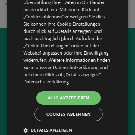
Übermittlung Ihrer Daten in Drittländer
Unimarkt in Frauental an der Laßnitz
ausdrücklich ein. Mit einem Klick auf
„Cookies ablehnen“ verweigern Sie dies.
Sie können Ihre Cookie-Einstellungen
durch Klick auf „Details anzeigen“ und
auch nachträglich [durch Aufrufen der
Jetzt unsere
wogibtswas.at
„Cookie-Einstellungen“ unten auf der
App runterladen:
Website] anpassen oder Ihre Einwilligung
widerrufen. Weitere Informationen finden
Filtere nach Branchen und stöbere in Produkten
Sie in unserer Datenschutzerklärung und
und Flugblättern
bei einem Klick auf „Details anzeigen“.
Datenschutzerklärung
Plane deinen Einkauf mit unserem Merkzettel
Lasse dich benachrichtigen, wenn es neue
Flugblätter gibt
ALLE AKZEPTIEREN
Neu in der Stadt? Auf unserer Karte findest du
alle Anbieter in deiner Nähe.
COOKIES ABLEHNEN
DETAILS ANZEIGEN