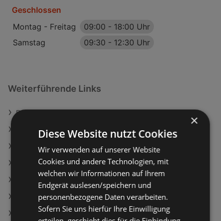
Geschlossen
Montag - Freitag
09:00
-
18:00 Uhr
Samstag
09:30
-
12:30 Uhr
Weiterführende Links
Reinigungsbürsten Set
×
Textipflegebürste
Diese Website nutzt Cookies
INTERSPORT Angebote
Wir verwenden auf unserer Website
Cookies und andere Technologien, mit
Fressnapf Angebote
welchen wir Informationen auf Ihrem
Aktuelle INTERSPORT Flugblätter
Endgerät auslesen/speichern und
personenbezogene Daten verarbeiten.
Aktuelle Fressnapf Flugblätter
Sofern Sie uns hierfür Ihre Einwilligung
Aktuelle Tchibo/Eduscho Flugblätter
erteilen, geschieht dies für die Einbindung