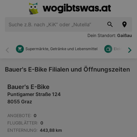
Dein Standort:
Gaißau
Supermärkte, Getränke und Lebensmittel
Elektronik u
Zurück
Wei
Bauer's E-Bike Filialen und Öffnungszeiten
Bauer's E-Bike
Puntigamer Straße 124
8055 Graz
ANGEBOTE:
0
FLUGBLÄTTER:
0
ENTFERNUNG:
443,88 km