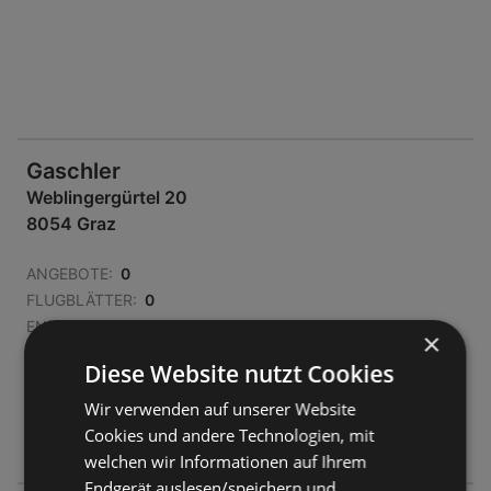
Gaschler
Weblingergürtel 20
8054 Graz
ANGEBOTE:
0
FLUGBLÄTTER:
0
ENTFERNUNG:
441,88 km
×
Diese Website nutzt Cookies
Geschlossen
Wir verwenden auf unserer Website
Montag - Freitag
10:00
-
18:00 Uhr
Cookies und andere Technologien, mit
Samstag
09:00
-
16:00 Uhr
welchen wir Informationen auf Ihrem
Endgerät auslesen/speichern und