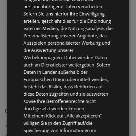
Gaschler
personenbezogene Daten verarbeiten.
Sofern Sie uns hierfür Ihre Einwilligung
Bahnhofstraße 16
erteilen, geschieht dies für die Einbindung
8230 Hartberg
externer Medien, die Nutzungsanalyse, die
Personalisierung unserer Angebote, das
ANGEBOTE:
0
Ausspielen personalisierter Werbung und
FLUGBLÄTTER:
0
die Auswertung unserer
ENTFERNUNG:
480,69 km
Werbekampagnen. Dabei werden Daten
Geschlossen
auch an Dienstleister weitergeben. Sofern
Daten in Länder außerhalb der
Montag - Freitag
10:00
-
18:00 Uhr
Europäischen Union übermittelt werden,
Samstag
09:00
-
13:00 Uhr
besteht das Risiko, dass Behörden auf
diese Daten zugreifen und sie auswerten
sowie Ihre Betroffenenrechte nicht
durchgesetzt werden können.
Gaschler Filialen in:
Mit einem Klick auf „Alle akzeptieren“
willigen Sie in den Zugriff auf/die
Gaschler in Villach
Speicherung von Informationen im