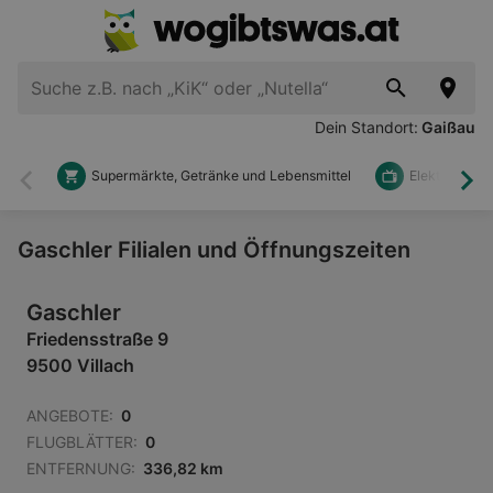
Dein Standort:
Gaißau
Supermärkte, Getränke und Lebensmittel
Elektronik u
Zurück
Wei
Gaschler Filialen und Öffnungszeiten
Gaschler
Friedensstraße 9
9500 Villach
ANGEBOTE:
0
FLUGBLÄTTER:
0
ENTFERNUNG:
336,82 km