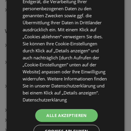
Gaschler in Hartberg
Endgerät, die Verarbeitung Ihrer
personenbezogenen Daten zu den
Gaschler in Kapfenberg
genannten Zwecken sowie ggf. die
Übermittlung Ihrer Daten in Drittländer
ausdrücklich ein. Mit einem Klick auf
Weiterführende Links
„Cookies ablehnen“ verweigern Sie dies.
Sie können Ihre Cookie-Einstellungen
Oracle Red Bull Racing Bluetooth Lautsprecher
durch Klick auf „Details anzeigen“ und
SK420 blau
auch nachträglich [durch Aufrufen der
CANON Pixma TS6550i, WiFi, Grau,
„Cookie-Einstellungen“ unten auf der
Multifunktionsdrucker, WLAN, Duplexeinheit (für
Website] anpassen oder Ihre Einwilligung
beidseitigen Druck), A4, A5, Grau
widerrufen. Weitere Informationen finden
Sie in unserer Datenschutzerklärung und
Philips STH 5030/80 Series 5000 Steamer,
bei einem Klick auf „Details anzeigen“.
Dampfbürste (1400 Watt, 120 ml Wassertank,
Datenschutzerklärung
Dunkelgrau/Gold)
RED ZAC Angebote
ALLE AKZEPTIEREN
simpli.at Angebote
Aktuelle simpli.at Flugblätter