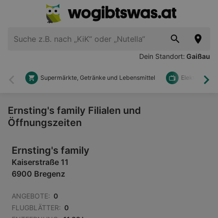
Dein Standort:
Gaißau
Supermärkte, Getränke und Lebensmittel
Elektronik u
Zurück
Wei
Ernsting's family Filialen und
Öffnungszeiten
Ernsting's family
Kaiserstraße 11
6900 Bregenz
ANGEBOTE:
0
FLUGBLÄTTER:
0