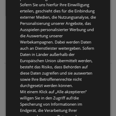
6130 Schwaz
Sofern Sie uns hierfür Ihre Einwilligung
erteilen, geschieht dies für die Einbindung
ANGEBOTE:
0
externer Medien, die Nutzungsanalyse, die
FLUGBLÄTTER:
0
Personalisierung unserer Angebote, das
ENTFERNUNG:
159,43 km
Ausspielen personalisierter Werbung und
die Auswertung unserer
Geschlossen
Werbekampagnen. Dabei werden Daten
Montag - Freitag
09:00
-
19:00 Uhr
auch an Dienstleister weitergeben. Sofern
Samstag
09:00
-
18:00 Uhr
Daten in Länder außerhalb der
Europäischen Union übermittelt werden,
besteht das Risiko, dass Behörden auf
Ernsting's family
diese Daten zugreifen und sie auswerten
Niederfeldweg 9e - f
sowie Ihre Betroffenenrechte nicht
6230 Brixlegg
durchgesetzt werden können.
Mit einem Klick auf „Alle akzeptieren“
ANGEBOTE:
0
willigen Sie in den Zugriff auf/die
FLUGBLÄTTER:
0
Speicherung von Informationen im
ENTFERNUNG:
171,65 km
Endgerät, die Verarbeitung Ihrer