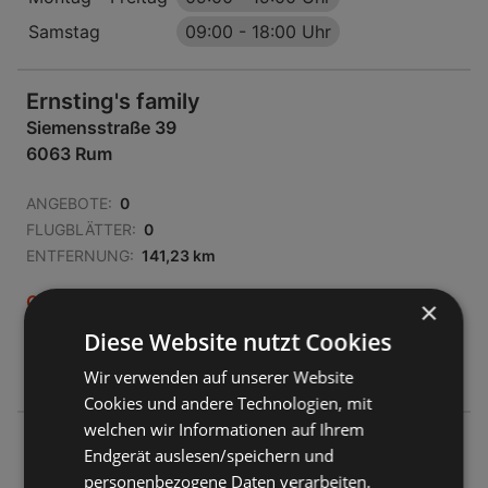
Samstag
09:00
-
18:00 Uhr
Ernsting's family
Siemensstraße 39
6063 Rum
ANGEBOTE:
0
FLUGBLÄTTER:
0
ENTFERNUNG:
141,23 km
Geschlossen
×
Diese Website nutzt Cookies
Montag - Freitag
09:00
-
18:30 Uhr
Samstag
09:00
-
17:00 Uhr
Wir verwenden auf unserer Website
Cookies und andere Technologien, mit
welchen wir Informationen auf Ihrem
Ernsting's family
Endgerät auslesen/speichern und
Andreas Hofer Straße 10
personenbezogene Daten verarbeiten.