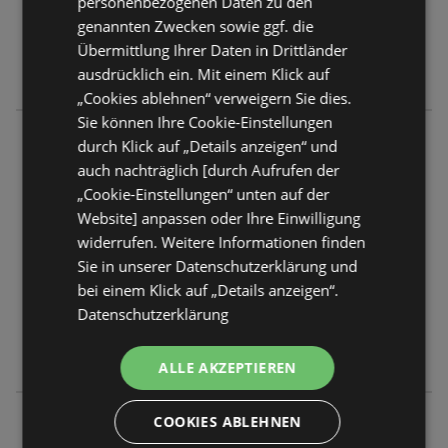
personenbezogenen Daten zu den
Geschlossen
genannten Zwecken sowie ggf. die
Montag - Freitag
09:00
-
18:30 Uhr
Übermittlung Ihrer Daten in Drittländer
ausdrücklich ein. Mit einem Klick auf
Samstag
09:00
-
17:00 Uhr
„Cookies ablehnen“ verweigern Sie dies.
Sie können Ihre Cookie-Einstellungen
Ernsting's family
durch Klick auf „Details anzeigen“ und
Bahnhofstraße 19
auch nachträglich [durch Aufrufen der
6300 Wörgl
„Cookie-Einstellungen“ unten auf der
Website] anpassen oder Ihre Einwilligung
ANGEBOTE:
0
widerrufen. Weitere Informationen finden
FLUGBLÄTTER:
0
Sie in unserer Datenschutzerklärung und
ENTFERNUNG:
185,46 km
bei einem Klick auf „Details anzeigen“.
Datenschutzerklärung
Geschlossen
Montag - Samstag
08:30
-
18:00 Uhr
ALLE AKZEPTIEREN
Ernsting's family
COOKIES ABLEHNEN
Salurner Straße 38 (top L5