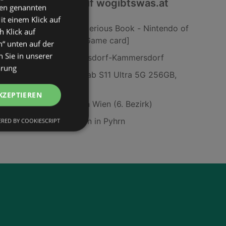
Interessantes auf wogibtswas.at
den genannten
it einem Klick auf
Yoshi and the Mysterious Book - Nintendo of
h Klick auf
Europe Switch 2 [Game card]
n“ unten auf der
 Sie in unserer
simpli.at in Nappersdorf-Kammersdorf
ärung
Samsung Galaxy Tab S11 Ultra 5G 256GB,
Grau; Tablet
KZEPTIEREN
BUTLERS Filialen in Wien (6. Bezirk)
SodaStream Filialen in Pyhrn
RED BY COOKIESCRIPT