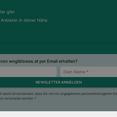
ter gibt
 Anbieter in deiner Nähe.
von wogibtswas.at per Email erhalten?
NEWSLETTER ANMELDEN
ch damit einverstanden, dass die von mir angegebenen personenbezogenen Da
t verarbeitet werden. *
sum
Nutzungsbedingungen
AGB
Datenschutzerkläru