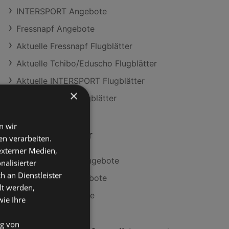
INTERSPORT Angebote
Fressnapf Angebote
Aktuelle Fressnapf Flugblätter
Aktuelle Tchibo/Eduscho Flugblätter
Aktuelle INTERSPORT Flugblätter
×
Aktuelle LEGO Flugblätter
n wir
Ähnliche Händler
n verarbeiten.
 externer Medien,
Tchibo/Eduscho Angebote
nalisierter
an Dienstleister
INTERSPORT Angebote
lt werden,
Fressnapf Angebote
wie Ihre
ng von