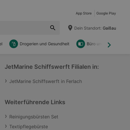
App Store
Google Play
Dein Standort:
Gaißau
l
Drogerien und Gesundheit
Büro und DIY
Weiter
JetMarine Schiffswerft Filialen in:
JetMarine Schiffswerft in Ferlach
Weiterführende Links
Reinigungsbürsten Set
Textipflegebürste