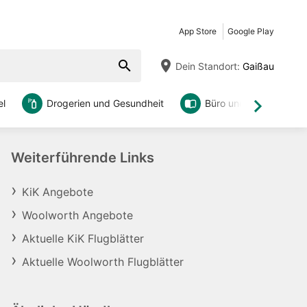
App Store
Google Play
Dein Standort:
Gaißau
l
Drogerien und Gesundheit
Büro und DIY
Weiter
Weiterführende Links
KiK Angebote
Woolworth Angebote
Aktuelle KiK Flugblätter
Aktuelle Woolworth Flugblätter