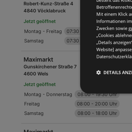
Robert-Kunz-Straße 4
Betroffenenrecht
4840 Vöcklabruck
Mit einem Klick a
Informationen im
Jetzt geöffnet
Zwecken sowie ggf
Montag - Freitag
07:30
-
19:30 Uhr
„Cookies ablehnen
Samstag
07:30
-
18:00 Uhr
„Details anzeigen
Website] anpassen
Datenschutzerklär
Maximarkt
Gunskirchener Straße 7
DETAILS ANZ
4600 Wels
Jetzt geöffnet
Montag - Donnerstag
08:00
-
19:30 Uhr
Freitag
08:00
-
20:00 Uhr
Samstag
08:00
-
18:00 Uhr