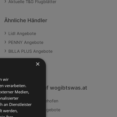
Aktuelle T&G Flugblätter
Ähnliche Händler
Lidl Angebote
PENNY Angebote
BILLA PLUS Angebote
ADEG Angebote
×
SPAR Angebote
n wir
n verarbeiten.
Interessantes auf wogibtswas.at
 externer Medien,
nalisierter
Orsay Filialen in Viehofen
an Dienstleister
Revolution High Angebote
lt werden,
wie Ihre