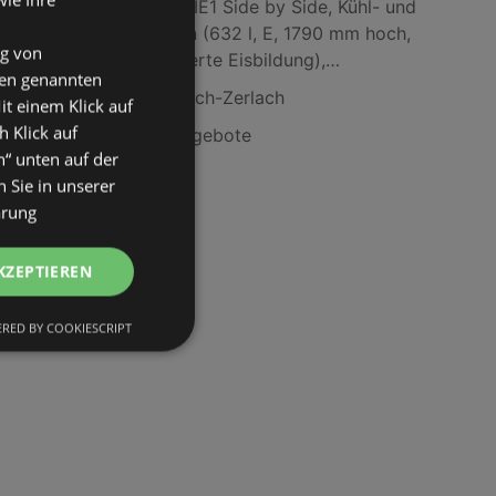
Hisense RS818N4TIE1 Side by Side, Kühl- und
Gefrierkombination (632 l, E, 1790 mm hoch,
ng von
No Frost (verminderte Eisbildung),
den genannten
gebürstetes Metall)
Alpenlift in Kirchbach-Zerlach
it einem Klick auf
h Klick auf
Nagano T-Shirt Angebote
n“ unten auf der
 Sie in unserer
ärung
KZEPTIEREN
RED BY COOKIESCRIPT