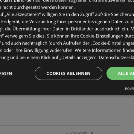
FLUGBLÄTTER:
0
e nicht durchgesetzt werden können.
ENTFERNUNG:
308,75 km
uf „Alle akzeptieren“ willigen Sie in den Zugriff auf/die Speicheru
 Endgerät, die Verarbeitung Ihrer personenbezogenen Daten zu 
. die Übermittlung Ihrer Daten in Drittländer ausdrücklich ein. M
“ verweigern Sie dies. Sie können Ihre Cookie-Einstellungen durc
“ und auch nachträglich [durch Aufrufen der „Cookie-Einstellunge
 oder Ihre Einwilligung widerrufen. Weitere Informationen finden
ung und bei einem Klick auf „Details anzeigen“.
Datenschutzerkl
ANGEBOTE:
0
FLUGBLÄTTER:
0
EIGEN
COOKIES ABLEHNEN
ALLE A
ENTFERNUNG:
335,36 km
POWE
ANGEBOTE:
0