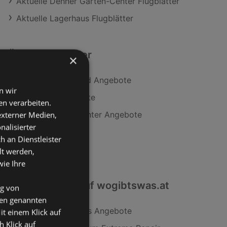
Aktuelle Dehner Garten-Center Flugblätter
Aktuelle Lagerhaus Flugblätter
Ähnliche Händler
×
Matratzen Concord Angebote
n wir
HELLWEG Angebote
n verarbeiten.
Dehner Garten-Center Angebote
 externer Medien,
nalisierter
JYSK Angebote
an Dienstleister
OBI Angebote
lt werden,
wie Ihre
Interessantes auf wogibtswas.at
ng von
den genannten
Nachttisch Princess Angebote
it einem Klick auf
h Klick auf