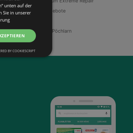
CATRICE Nagelserum Extreme Repair
n“ unten auf der
Merino-T-Shirt Angebote
 Sie in unserer
ärung
ADEG in Landl
Siemens Filialen in Pöchlarn
KZEPTIEREN
RED BY COOKIESCRIPT