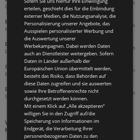
Sofern Sie uns hierfür Ihre Einwilligung
120,52 km
Olympiastraße 882, 6100 Seefeld
erteilen, geschieht dies für die Einbindung
externer Medien, die Nutzungsanalyse, die
BILLA
Personalisierung unserer Angebote, das
121,01 km
Innsbruckerstraße 272, 6100 Seefeld In Tirol
Ausspielen personalisierter Werbung und
die Auswertung unserer
BILLA
Werbekampagnen. Dabei werden Daten
122,13 km
Doktor-Gustav-Markt-Weg 1, 6401 Inzing
auch an Dienstleister weitergeben. Sofern
Daten in Länder außerhalb der
SPAR Supermarkt
Europäischen Union übermittelt werden,
125,3 km
Bahnhofstraße 36, 6170 Zirl
besteht das Risiko, dass Behörden auf
diese Daten zugreifen und sie auswerten
BILLA
sowie Ihre Betroffenenrechte nicht
125,69 km
Schwabstraße 4, 6170 Zirl
durchgesetzt werden können.
Mit einem Klick auf „Alle akzeptieren“
willigen Sie in den Zugriff auf/die
Speicherung von Informationen im
Weitere Getränke & Lebensmittel Filialen in der
Endgerät, die Verarbeitung Ihrer
Nähe
personenbezogenen Daten zu den