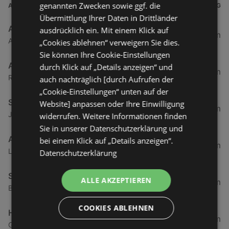
genannten Zwecken sowie ggf. die
ADRESSE
ENTFERNUNG
Übermittlung Ihrer Daten in Drittländer
ADEG Österreich Handelsakt.Ges
ausdrücklich ein. Mit einem Klick auf
0,5 km
Atu53220009 Rheinstraße 1, 6974 Gaissau
„Cookies ablehnen“ verweigern Sie dies.
Sie können Ihre Cookie-Einstellungen
ADEG
durch Klick auf „Details anzeigen“ und
0,5 km
Rheinstraße 1, 6974 Gaissau
auch nachträglich [durch Aufrufen der
„Cookie-Einstellungen“ unten auf der
SPAR Supermarkt
Website] anpassen oder Ihre Einwilligung
1,94 km
Jägerweg 2, 6973 Höchst
widerrufen. Weitere Informationen finden
Sie in unserer Datenschutzerklärung und
ADEG
bei einem Klick auf „Details anzeigen“.
2,69 km
Landstraße 50, 6973 Hoechst
Datenschutzerklärung
SPAR Supermarkt
ALLE AKZEPTIEREN
3,84 km
Bundesstraße 80, 6972 Fussach
COOKIES ABLEHNEN
HOFER
3,86 km
Gartenstraße 6, 6973 Höchst