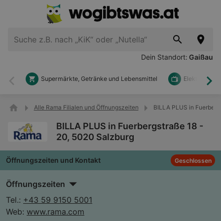
Dein Standort:
Gaißau
Supermärkte, Getränke und Lebensmittel
Elektronik u
Zurück
Wei
Alle Rama Filialen und Öffnungszeiten
BILLA PLUS in Fuerbergs
BILLA PLUS in Fuerbergstraße 18 -
20, 5020 Salzburg
Öffnungszeiten und Kontakt
Geschlossen
Öffnungszeiten
Tel.:
+43 59 9150 5001
Web:
www.rama.com