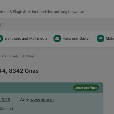
bote & Flugblätter im Überblick auf
wogibtswas.at
Elektronik und Multimedia
Haus und Garten
Möbe
kt in Nr. 44, 8342 Gnas
 44, 8342 Gnas
Jetzt geöffnet
 5115
Web:
www.spar.at
Standort