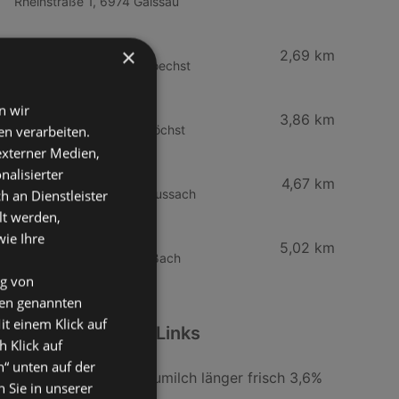
Rheinstraße 1, 6974 Gaissau
ADEG
×
2,69 km
Landstraße 50, 6973 Hoechst
HOFER
n wir
3,86 km
Gartenstraße 6, 6973 Höchst
n verarbeiten.
 externer Medien,
Mähr Handels GmbH
nalisierter
4,67 km
Haderstraße 84, 6972 Fussach
an Dienstleister
lt werden,
Spar Supermarkt
wie Ihre
5,02 km
Dorfstraße 46, 6972 Fußach
ng von
den genannten
it einem Klick auf
Weiterführende Links
h Klick auf
n“ unten auf der
BILLA Tierwohl Heumilch länger frisch 3,6%
 Sie in unserer