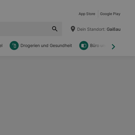
App Store
Google Play
Dein Standort:
Gaißau
l
Drogerien und Gesundheit
Büro und DIY
Weiter