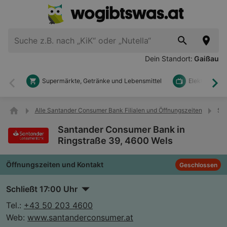
Dein Standort:
Gaißau
Supermärkte, Getränke und Lebensmittel
Elektronik u
Zurück
Wei
Alle Santander Consumer Bank Filialen und Öffnungszeiten
San
Santander Consumer Bank in
Ringstraße 39, 4600 Wels
Öffnungszeiten und Kontakt
Geschlossen
Schließt 17:00 Uhr
Tel.:
+43 50 203 4600
Web:
www.santanderconsumer.at