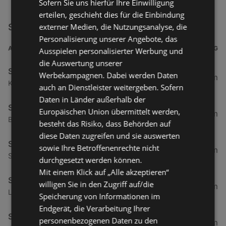
Sofern Sie uns hierfür Ihre Einwilligung
erteilen, geschieht dies für die Einbindung
externer Medien, die Nutzungsanalyse, die
Santander Consumer Bank Filialen in der Nähe
Personalisierung unserer Angebote, das
ADRESSE
ENTFERNUNG
Ausspielen personalisierter Werbung und
die Auswertung unserer
Santander Consumer Bank
Werbekampagnen. Dabei werden Daten
12,48 km
Kreuzgasse 1a, 6850 Dornbirn
auch an Dienstleister weitergeben. Sofern
Daten in Länder außerhalb der
Santander Consumer Bank
Europäischen Union übermittelt werden,
137,56 km
Bozner Platz 3, 6020 Innsbruck
besteht das Risiko, dass Behörden auf
diese Daten zugreifen und sie auswerten
Santander Consumer Bank
sowie Ihre Betroffenenrechte nicht
185,85 km
Salzburger Straße 27, 6300 Wörgl
durchgesetzt werden können.
Mit einem Klick auf „Alle akzeptieren“
Santander Consumer Bank
willigen Sie in den Zugriff auf/die
262,57 km
Linzer Bundesstraße 10, 5020 Salzburg
Speicherung von Informationen im
Endgerät, die Verarbeitung Ihrer
Santander Consumer Bank
personenbezogenen Daten zu den
309,2 km