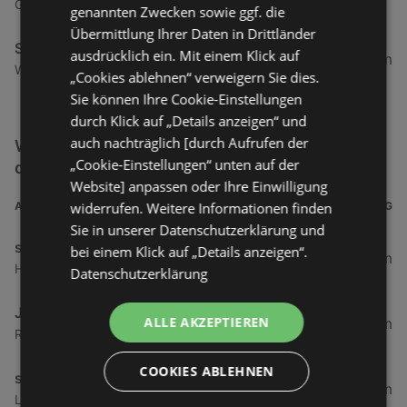
Graben 21, 4840 Vöcklabruck
genannten Zwecken sowie ggf. die
Übermittlung Ihrer Daten in Drittländer
Santander Consumer Bank
ausdrücklich ein. Mit einem Klick auf
335,62 km
Widmanngasse 31, 9500 Villach
„Cookies ablehnen“ verweigern Sie dies.
Sie können Ihre Cookie-Einstellungen
durch Klick auf „Details anzeigen“ und
auch nachträglich [durch Aufrufen der
Weitere Service & Dienstleistungen Filialen in
„Cookie-Einstellungen“ unten auf der
der Nähe
Website] anpassen oder Ihre Einwilligung
widerrufen. Weitere Informationen finden
ADRESSE
ENTFERNUNG
Sie in unserer Datenschutzerklärung und
sehen!wutscher Hoechst
bei einem Klick auf „Details anzeigen“.
3,52 km
Hauptstraße 17, 6973 Höchst
Datenschutzerklärung
JET Tankstellen Austria
ALLE AKZEPTIEREN
6,31 km
Rheinstraße 99, 6971 Hard
COOKIES ABLEHNEN
sehen!wutscher Hard
7,2 km
Landstraße 20, 6971 Hard