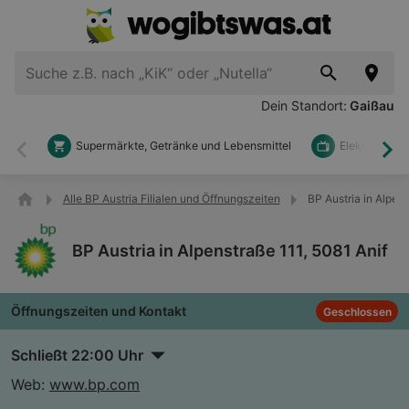
Dein Standort:
Gaißau
Supermärkte, Getränke und Lebensmittel
Elektronik u
Zurück
Wei
Alle BP Austria Filialen und Öffnungszeiten
BP Austria in Alpens
BP Austria in Alpenstraße 111, 5081 Anif
Öffnungszeiten und Kontakt
Geschlossen
Schließt 22:00 Uhr
Web:
www.bp.com