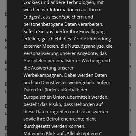
Cookies und andere Technologien, mit
welchen wir Informationen auf Ihrem
BP Austria Filialen in der Nähe
Endgerät auslesen/speichern und
personenbezogene Daten verarbeiten.
ADRESSE
ENTFERNUNG
Sofern Sie uns hierfür Ihre Einwilligung
erteilen, geschieht dies für die Einbindung
BP Austria
4,66 km
externer Medien, die Nutzungsanalyse, die
Harderstraße 84, 6972 Fussach
Personalisierung unserer Angebote, das
Ausspielen personalisierter Werbung und
BP Austria
6,41 km
die Auswertung unserer
Reichshofstraße, 6890 Lustenau
Werbekampagnen. Dabei werden Daten
auch an Dienstleister weitergeben. Sofern
BP Austria
9,87 km
Daten in Länder außerhalb der
Lustenauerstraße, 6850 Dornbirn
Europäischen Union übermittelt werden,
besteht das Risiko, dass Behörden auf
BP Austria
12,24 km
diese Daten zugreifen und sie auswerten
Lustenauer Straße 112a, 6845 Hohenems
sowie Ihre Betroffenenrechte nicht
durchgesetzt werden können.
BP Austria
12,68 km
Mit einem Klick auf „Alle akzeptieren“
Bregenzerstraße 63, 6900 Bregenz Lochau