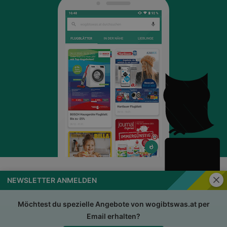
Schli
NEWSLETTER ANMELDEN
wogibtswas.at
Impressum
Nutzungsbedingungen
AGB
Möchtest du spezielle Angebote von wogibtswas.at per
Email erhalten?
Datenschutzerklärung
Für Händler