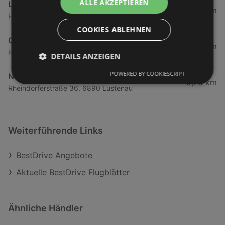
ALLE AKZEPTIEREN
Leitner GmbH & Co KG
5,3 km
Harderstraße 1, 6972 Fussach
COOKIES ABLEHNEN
OMV
5,59 km
Hagstraße 27, 6890 Lustenau
DETAILS ANZEIGEN
POWERED BY COOKIESCRIPT
NISSAN
5,73 km
Rheindorferstraße 36, 6890 Lustenau
Weiterführende Links
BestDrive Angebote
Aktuelle BestDrive Flugblätter
Ähnliche Händler