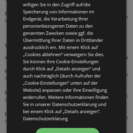
willigen Sie in den Zugriff auf/die
Speicherung von Informationen im
BP Austria
14,98 km
Endgerät, die Verarbeitung Ihrer
Im Buch 43, 6840 Goetzis
personenbezogenen Daten zu den
genannten Zwecken sowie ggf. die
Übermittlung Ihrer Daten in Drittländer
Weitere Auto & Tanken Filialen in der Nähe
ausdrücklich ein. Mit einem Klick auf
„Cookies ablehnen“ verweigern Sie dies.
ADRESSE
ENTFERNUNG
Sie können Ihre Cookie-Einstellungen
durch Klick auf „Details anzeigen“ und
Mazda Austria GmbH
4 km
auch nachträglich [durch Aufrufen der
Schwanenstraße 3, 6973 Höchst
„Cookie-Einstellungen“ unten auf der
Website] anpassen oder Ihre Einwilligung
RENAULT ÖSTERREICH GmbH
4 km
widerrufen. Weitere Informationen finden
Schwanenstraße 3, 6973 Hoechst
Sie in unserer Datenschutzerklärung und
bei einem Klick auf „Details anzeigen“.
Peugeot Austria Gesellschaft m.b.H.
5,27 km
Datenschutzerklärung
Harderstraße 1, 6972 Fussach