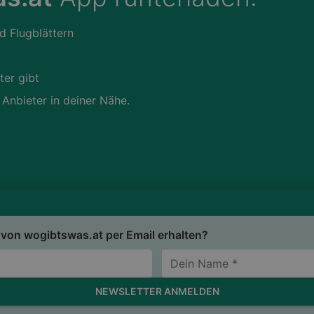
d Flugblättern
ter gibt
 Anbieter in deiner Nähe.
von wogibtswas.at per Email erhalten?
NEWSLETTER ANMELDEN
ch damit einverstanden, dass die von mir angegebenen personenbezogenen Da
t verarbeitet werden. *
sum
Nutzungsbedingungen
AGB
Datenschutzerkläru