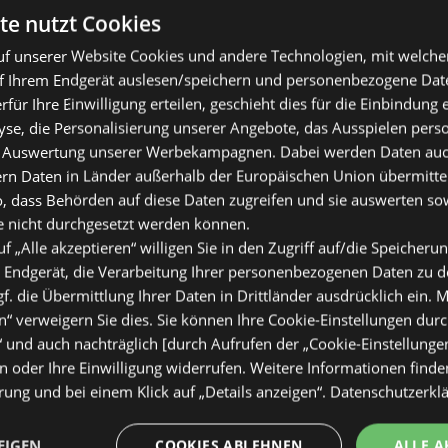
te nutzt Cookies
f unserer Website Cookies und andere Technologien, mit welche
f Ihrem Endgerät auslesen/speichern und personenbezogene Date
erfür Ihre Einwilligung erteilen, geschieht dies für die Einbindung
se, die Personalisierung unserer Angebote, das Ausspielen perso
 Auswertung unserer Werbekampagnen. Dabei werden Daten auch 
ern Daten in Länder außerhalb der Europäischen Union übermitte
o, dass Behörden auf diese Daten zugreifen und sie auswerten so
e nicht durchgesetzt werden können.
uf „Alle akzeptieren“ willigen Sie in den Zugriff auf/die Speicheru
 Endgerät, die Verarbeitung Ihrer personenbezogenen Daten zu 
. die Übermittlung Ihrer Daten in Drittländer ausdrücklich ein. M
“ verweigern Sie dies. Sie können Ihre Cookie-Einstellungen durc
“ und auch nachträglich [durch Aufrufen der „Cookie-Einstellunge
 oder Ihre Einwilligung widerrufen. Weitere Informationen finden
ung und bei einem Klick auf „Details anzeigen“.
Datenschutzerkl
EIGEN
COOKIES ABLEHNEN
ALLE A