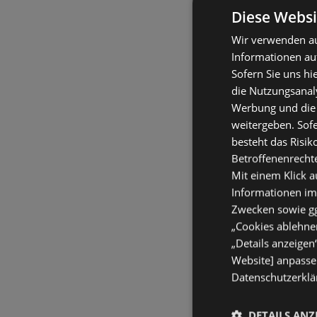
Diese Websi
Wir verwenden au
Informationen au
Sofern Sie uns hi
die Nutzungsanaly
Werbung und die
weitergeben. Sof
besteht das Risik
Betroffenenrecht
Mit einem Klick a
Informationen im
Zwecken sowie ggf
„Cookies ablehnen
„Details anzeigen
Website] anpassen
Datenschutzerklär
DETAILS ANZ