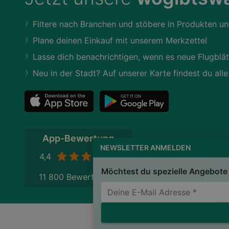
Filtere nach Branchen und stöbere in Produkten un
Plane deinen Einkauf mit unserem Merkzettel
Lasse dich benachrichtigen, wenn es neue Flugblät
Neu in der Stadt? Auf unserer Karte findest du alle
NEWSLETTER ANMELDEN
App-Bewertung
Möchtest du spezielle Angebote 
4,4
11 800 Bewertungen
Ich stimme den
AGB
zu und erkläre mi
Kundenbetreuung automationsunterstütz
wogibtswas.at
Impres