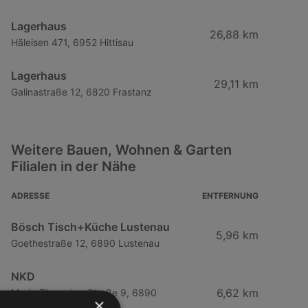
Lagerhaus
26,88 km
Häleisen 471, 6952 Hittisau
Lagerhaus
29,11 km
Galinastraße 12, 6820 Frastanz
Weitere Bauen, Wohnen & Garten
Filialen in der Nähe
ADRESSE
ENTFERNUNG
Bösch Tisch+Küche Lustenau
5,96 km
Goethestraße 12, 6890 Lustenau
NKD
6,62 km
Maria-Theresien-Straße 9, 6890
×