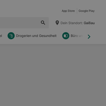
App Store
Google Play
Dein Standort:
Gaißau
l
Drogerien und Gesundheit
Büro und DIY
Weiter