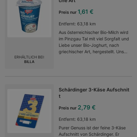
che Art
1,61 €
Preis nur
Entfernt:
63,18 km
Aus österreichischer Bio-Milch wird
im Pinzgau Tal mit viel Sorgfalt und
Liebe unser Bio-Joghurt, nach
griechischer Art, hergestellt. Unser
ERHÄLTLICH BEI:
Bio-Joghurt zeichnet sich durch
BILLA
einen Fettgehalt von 10 % aus - der
macht es besonders vollmundig
und fein im Geschmack.Aus
österreichischer Bio-KuhmilchNach
Schärdinger 3-Käse Aufschnit
griechischer ArtHergestellt im
t
PinzgauBesonders cremig und
vollmundig100% Bio
2,79 €
Preis nur
Entfernt:
63,18 km
Purer Genuss ist der feine 3-Käse
Aufschnitt von Schärdinger. Er