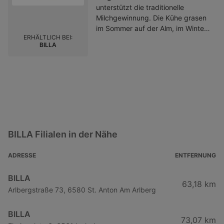
unterstützt die traditionelle
Milchgewinnung. Die Kühe grasen
im Sommer auf der Alm, im Winter
ERHÄLTLICH BEI:
bekommen sie bestes Heu.3,6 %
BILLA
FettgehaltQualität und
Unverfälschtheit aus dem
Salzburger Land
BILLA Filialen in der Nähe
ADRESSE
ENTFERNUNG
BILLA
63,18 km
Arlbergstraße 73, 6580 St. Anton Am Arlberg
BILLA
73,07 km