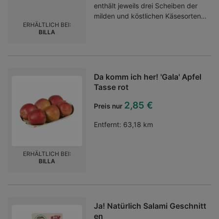
enthält jeweils drei Scheiben der
milden und köstlichen Käsesorten
ERHÄLTLICH BEI:
Traungold, Bergbaron und
BILLA
Gouda.Schnittkäse aus
pasteurisierter Kuhmilch mit 45 Fett
i. Tr.Qualität aus Österreichgekühlt
lagern und bald genießenohne
Da komm ich her! 'Gala' Apfel
Gentechnik
Tasse rot
2,85 €
Preis nur
Entfernt:
63,18 km
ERHÄLTLICH BEI:
BILLA
Ja! Natürlich Salami Geschnitt
en