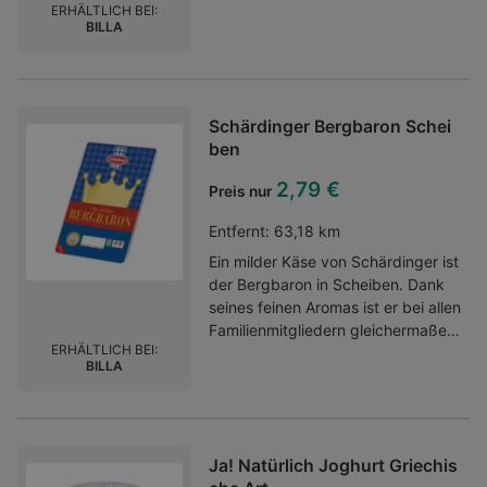
ERHÄLTLICH BEI:
BILLA
Schärdinger Bergbaron Schei
ben
2,79 €
Preis nur
Entfernt:
63,18 km
Ein milder Käse von Schärdinger ist
der Bergbaron in Scheiben. Dank
seines feinen Aromas ist er bei allen
Familienmitgliedern gleichermaßen
ERHÄLTLICH BEI:
beliebt.halbharter Schnittkäse aus
BILLA
pasteurisierter Milchetwa 45 % Fett
in der Trockenmassehergestellt
ohne Gentechnik
Ja! Natürlich Joghurt Griechis