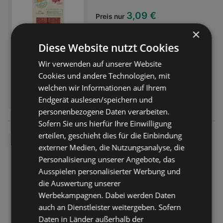
3,09 €
Preis nur
×
Entfernt:
63,18 km
Diese Website nutzt Cookies
Die Salami wird naturgetrocknet
und luftgereift - dadurch erhält sie
Wir verwenden auf unserer Website
ihren typischen Geschmack. Das
Cookies und andere Technologien, mit
Fleisch für die Ja! Natürlich Bio-
welchen wir Informationen auf Ihrem
ERHÄLTLICH BEI:
Salami stammt ausschließlich von
BILLA
Endgerät auslesen/speichern und
österreichischen Bio-Bauernhöfen,
personenbezogene Daten verarbeiten.
auf denen die Tiere mit viel
Freiraum, Licht, Luft und Kontakt
Sofern Sie uns hierfür Ihre Einwilligung
zu ihren Artgenossen gehalten
erteilen, geschieht dies für die Einbindung
Da komm ich her! Zwiebel Gel
werden. Die Verarbeitung bester
externer Medien, die Nutzungsanalyse, die
b
biologischer Zutaten zu den Bio-
Personalisierung unserer Angebote, das
Wurstprodukten von Ja! Natürlich
1,23 €
Ausspielen personalisierter Werbung und
Preis nur
erfolgt in österreichischen
die Auswertung unserer
Betrieben nach traditionellen
Entfernt:
63,18 km
Werbekampagnen. Dabei werden Daten
Rezepten -selbstverständlich ohne
Zugabe von
auch an Dienstleister weitergeben. Sofern
Geschmacksverstärkern,
Daten in Länder außerhalb der
ERHÄLTLICH BEI: