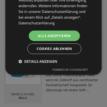
Entfernt:
63,18 km
widerrufen. Weitere Informationen finden
Sie in unserer Datenschutzerklärung und
bei einem Klick auf „Details anzeigen“.
Datenschutzerklärung
ERHÄLTLICH BEI:
BILLA
ALLE AKZEPTIEREN
COOKIES ABLEHNEN
Softis Toilettenpapier Weiß
6,49 €
Preis nur
DETAILS ANZEIGEN
Entfernt:
63,18 km
POWERED BY COOKIESCRIPT
Das Softis Toilettenpapier Weiß
wird mit Zellstoff aus zertifizierter
Forstwirtschaft hergestellt. Es
überzeugt mit einem Soft-
ERHÄLTLICH BEI:
Kammern-System.besonders weich
BILLA
und saugfähignachhaltig
produziert