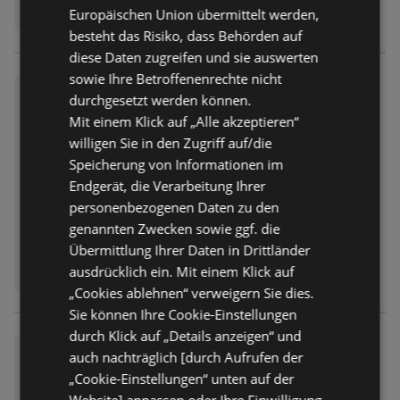
Stabilisatoren, Aromen und
BILLA
Europäischen Union übermittelt werden,
Phosphat. Vom Bauernhof bis zum
besteht das Risiko, dass Behörden auf
Supermarkt wird streng von
diese Daten zugreifen und sie auswerten
unabhängigen Kontrollstellen die
sowie Ihre Betroffenenrechte nicht
Bio-Qualität kontrolliert. Alle Ja!
Clever Milchbrötchen
durchgesetzt werden können.
Natürlich Produkte sind zu 100 %
gentechnikfrei gemäß EU-Bio-
Mit einem Klick auf „Alle akzeptieren“
1,69 €
Preis nur
Verordnung.
willigen Sie in den Zugriff auf/die
Entfernt:
63,18 km
Speicherung von Informationen im
Die clever Milchbrötchen eigenen
Endgerät, die Verarbeitung Ihrer
sich perfekt mit Butter und
personenbezogenen Daten zu den
Marmelade fürs Frühstück oder als
genannten Zwecken sowie ggf. die
praktischer Snack für unterwegs.
Übermittlung Ihrer Daten in Drittländer
ERHÄLTLICH BEI:
ausdrücklich ein. Mit einem Klick auf
BILLA
„Cookies ablehnen“ verweigern Sie dies.
Sie können Ihre Cookie-Einstellungen
durch Klick auf „Details anzeigen“ und
Ja! Natürlich Suppentasse
auch nachträglich [durch Aufrufen der
„Cookie-Einstellungen“ unten auf der
2,75 €
Preis nur
Website] anpassen oder Ihre Einwilligung