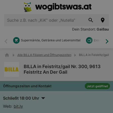
Dein Standort:
Gaißau
Supermärkte, Getränke und Lebensmittel
Elektronik u
Zurück
Wei
Alle BILLA Filialen und Öffnungszeiten
BILLA in Feistritz/gail N
BILLA in Feistritz/gail Nr. 300, 9613
Feistritz An Der Gail
Öffnungszeiten und Kontakt
Jetzt geöffnet
Schließt 18:00 Uhr
Web:
bit.ly