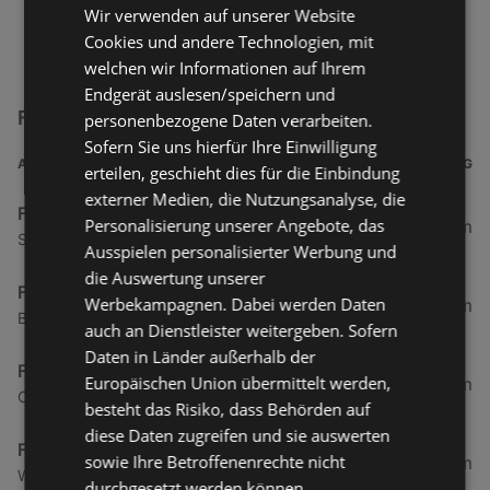
Wir verwenden auf unserer Website
Cookies und andere Technologien, mit
welchen wir Informationen auf Ihrem
Endgerät auslesen/speichern und
Fiat Filialen in der Nähe
personenbezogene Daten verarbeiten.
Sofern Sie uns hierfür Ihre Einwilligung
ADRESSE
ENTFERNUNG
erteilen, geschieht dies für die Einbindung
externer Medien, die Nutzungsanalyse, die
Fiat
Personalisierung unserer Angebote, das
11,58 km
Schwefel 69, 6850 Dornbirn
Ausspielen personalisierter Werbung und
die Auswertung unserer
Fiat
Werbekampagnen. Dabei werden Daten
13,14 km
Bachmaehdle 2, 6850 Dornbirn
auch an Dienstleister weitergeben. Sofern
Daten in Länder außerhalb der
Fiat
Europäischen Union übermittelt werden,
22,79 km
Churer Straße 30, 6830 Rankweil
besteht das Risiko, dass Behörden auf
diese Daten zugreifen und sie auswerten
Fiat
sowie Ihre Betroffenenrechte nicht
35,73 km
Walgaustraße 75, 6714 Nueziders
durchgesetzt werden können.