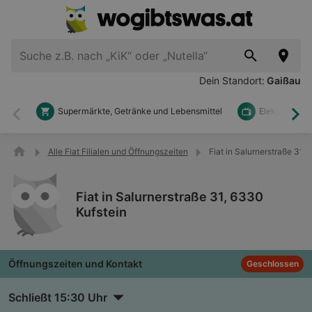
Dein Standort:
Gaißau
Supermärkte, Getränke und Lebensmittel
Elektronik u
Zurück
Wei
Alle Fiat Filialen und Öffnungszeiten
Fiat in Salurnerstraße 31,
Fiat in Salurnerstraße 31, 6330
Kufstein
Öffnungszeiten und Kontakt
Geschlossen
Schließt 15:30 Uhr