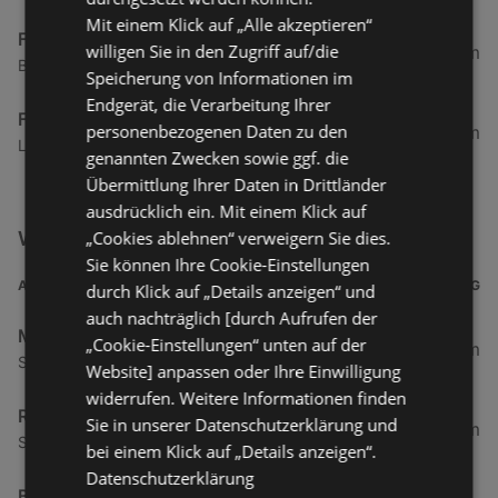
Mit einem Klick auf „Alle akzeptieren“
Fiat
willigen Sie in den Zugriff auf/die
79,31 km
Bundesstraße 114a, 6500 Landeck-Gurnau
Speicherung von Informationen im
Endgerät, die Verarbeitung Ihrer
Fiat
personenbezogenen Daten zu den
83,02 km
Lechtaler Straße 56, 6600 Lechaschau
genannten Zwecken sowie ggf. die
Übermittlung Ihrer Daten in Drittländer
ausdrücklich ein. Mit einem Klick auf
Weitere Auto & Tanken Filialen in der Nähe
„Cookies ablehnen“ verweigern Sie dies.
Sie können Ihre Cookie-Einstellungen
ADRESSE
ENTFERNUNG
durch Klick auf „Details anzeigen“ und
auch nachträglich [durch Aufrufen der
Mazda Austria GmbH
„Cookie-Einstellungen“ unten auf der
4 km
Schwanenstraße 3, 6973 Höchst
Website] anpassen oder Ihre Einwilligung
widerrufen. Weitere Informationen finden
RENAULT ÖSTERREICH GmbH
Sie in unserer Datenschutzerklärung und
4 km
Schwanenstraße 3, 6973 Hoechst
bei einem Klick auf „Details anzeigen“.
Datenschutzerklärung
BP Austria