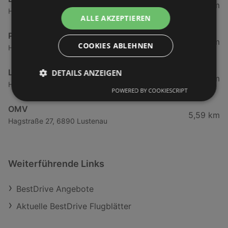
4,66 km
Harderstraße 84, 6972 Fussach
ALLE AKZEPTIEREN
Peugeot Austria Gesellschaft m.b.H.
5,27 km
COOKIES ABLEHNEN
Harderstraße 1, 6972 Fussach
Leitner GmbH & Co KG
DETAILS ANZEIGEN
5,3 km
Harderstraße 1, 6972 Fussach
POWERED BY COOKIESCRIPT
OMV
5,59 km
Hagstraße 27, 6890 Lustenau
Weiterführende Links
BestDrive Angebote
Aktuelle BestDrive Flugblätter