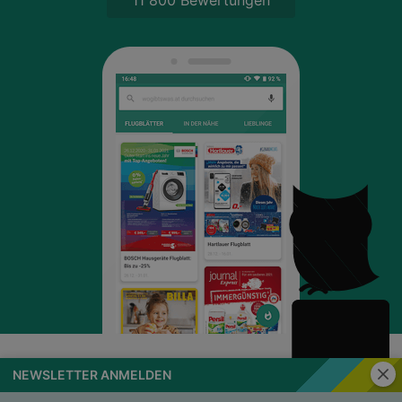
Schli
NEWSLETTER ANMELDEN
wogibtswas.at
Impressum