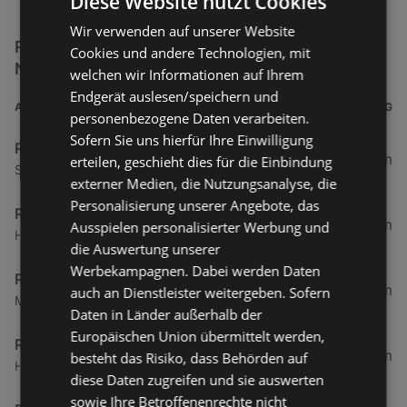
Diese Website nutzt Cookies
Wir verwenden auf unserer Website
RENAULT ÖSTERREICH GmbH Filialen in der
Cookies und andere Technologien, mit
Nähe
welchen wir Informationen auf Ihrem
Endgerät auslesen/speichern und
ADRESSE
ENTFERNUNG
personenbezogene Daten verarbeiten.
Sofern Sie uns hierfür Ihre Einwilligung
RENAULT ÖSTERREICH GmbH
4 km
erteilen, geschieht dies für die Einbindung
Schwanenstraße 3, 6973 Hoechst
externer Medien, die Nutzungsanalyse, die
Personalisierung unserer Angebote, das
RENAULT ÖSTERREICH GmbH
8,59 km
Ausspielen personalisierter Werbung und
Hofsteigstraße 108b, 6971 Hard
die Auswertung unserer
Werbekampagnen. Dabei werden Daten
RENAULT ÖSTERREICH GmbH
20,43 km
auch an Dienstleister weitergeben. Sofern
Montfortstraße 6, 6832 Sulz
Daten in Länder außerhalb der
Europäischen Union übermittelt werden,
RENAULT ÖSTERREICH GmbH
26,89 km
besteht das Risiko, dass Behörden auf
Hirschau 35, 6882 Schnepfau
diese Daten zugreifen und sie auswerten
sowie Ihre Betroffenenrechte nicht