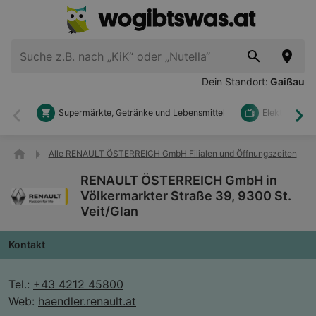
Dein Standort:
Gaißau
Supermärkte, Getränke und Lebensmittel
Elektronik u
Zurück
Wei
Alle RENAULT ÖSTERREICH GmbH Filialen und Öffnungszeiten
RENAULT ÖSTERREICH GmbH in
Völkermarkter Straße 39, 9300 St.
Veit/Glan
Kontakt
Tel.:
+43 4212 45800
Web:
haendler.renault.at