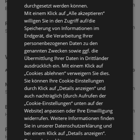
RENAULT ÖSTERREICH GmbH
37,53 km
durchgesetzt werden können.
Bundesstraße 14, 6714 Nüziders
Mit einem Klick auf „Alle akzeptieren“
willigen Sie in den Zugriff auf/die
RENAULT ÖSTERREICH GmbH
80,2 km
Speicherung von Informationen im
Stampfle 173, 6500 Landeck
Endgerät, die Verarbeitung Ihrer
personenbezogenen Daten zu den
genannten Zwecken sowie ggf. die
Weitere Auto & Tanken Filialen in der Nähe
Übermittlung Ihrer Daten in Drittländer
ausdrücklich ein. Mit einem Klick auf
ADRESSE
ENTFERNUNG
„Cookies ablehnen“ verweigern Sie dies.
Sie können Ihre Cookie-Einstellungen
Mazda Austria GmbH
durch Klick auf „Details anzeigen“ und
4 km
Schwanenstraße 3, 6973 Höchst
auch nachträglich [durch Aufrufen der
„Cookie-Einstellungen“ unten auf der
BP Austria
Website] anpassen oder Ihre Einwilligung
4,66 km
Harderstraße 84, 6972 Fussach
widerrufen. Weitere Informationen finden
Sie in unserer Datenschutzerklärung und
Peugeot Austria Gesellschaft m.b.H.
bei einem Klick auf „Details anzeigen“.
5,27 km
Harderstraße 1, 6972 Fussach