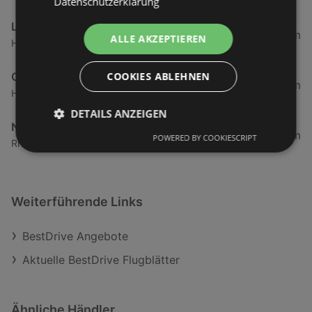
Datenschutzerklärung
Leitner GmbH & Co KG
5,3 km
ALLE AKZEPTIEREN
Harderstraße 1, 6972 Fussach
COOKIES ABLEHNEN
OMV
5,59 km
Hagstraße 27, 6890 Lustenau
DETAILS ANZEIGEN
NISSAN
5,73 km
POWERED BY COOKIESCRIPT
Rheindorferstraße 36, 6890 Lustenau
Weiterführende Links
BestDrive Angebote
Aktuelle BestDrive Flugblätter
Ähnliche Händler