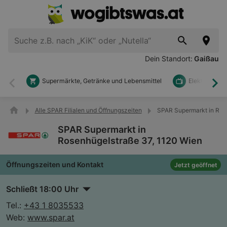
Dein Standort:
Gaißau
Supermärkte, Getränke und Lebensmittel
Elektronik u
Zurück
Wei
Alle SPAR Filialen und Öffnungszeiten
SPAR Supermarkt in Ros
SPAR Supermarkt in
Rosenhügelstraße 37, 1120 Wien
Öffnungszeiten und Kontakt
Jetzt geöffnet
Schließt 18:00 Uhr
Tel.:
+43 1 8035533
Web:
www.spar.at