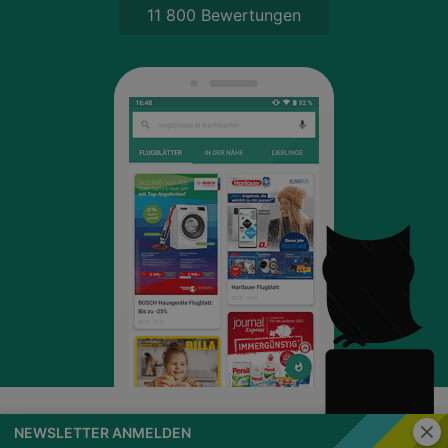
11 800 Bewertungen
Schli
NEWSLETTER ANMELDEN
wogibtswas.at
Impressum