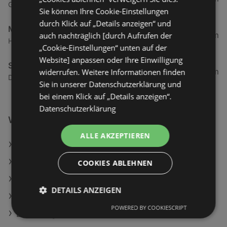
Gartenstraße 6, 6973 Höchst
Sie können Ihre Cookie-Einstellungen
durch Klick auf „Details anzeigen“ und
Mähr Handels GmbH
4,67 km
auch nachträglich [durch Aufrufen der
Haderstraße 84, 6972 Fussach
„Cookie-Einstellungen“ unten auf der
Website] anpassen oder Ihre Einwilligung
Spar Supermarkt
5,02 km
widerrufen. Weitere Informationen finden
Dorfstraße 46, 6972 Fußach
Sie in unserer Datenschutzerklärung und
bei einem Klick auf „Details anzeigen“.
Datenschutzerklärung
Weiterführende Links
ALLE AKZEPTIEREN
Schärdinger Bergbaron Scheiben
Schärdinger Mozzarella gerieben
COOKIES ABLEHNEN
SanLucar Bananen
DETAILS ANZEIGEN
SPAR Angebote
POWERED BY COOKIESCRIPT
BILLA Angebote