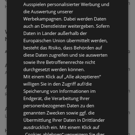
7,44 km
Ausspielen personalisierter Werbung und
Hohenemserstraße 3a, 6890 Lustenau
die Auswertung unserer
Werbekampagnen. Dabei werden Daten
auch an Dienstleister weitergeben. Sofern
Weitere Getränke & Lebensmittel Filialen in der
Daten in Länder außerhalb der
Nähe
Europäischen Union übermittelt werden,
besteht das Risiko, dass Behörden auf
ADRESSE
ENTFERNUNG
diese Daten zugreifen und sie auswerten
sowie Ihre Betroffenenrechte nicht
ADEG Österreich Handelsakt.Ges
0,5 km
durchgesetzt werden können.
Atu53220009 Rheinstraße 1, 6974 Gaissau
Mit einem Klick auf „Alle akzeptieren“
willigen Sie in den Zugriff auf/die
ADEG
0,5 km
Speicherung von Informationen im
Rheinstraße 1, 6974 Gaissau
Endgerät, die Verarbeitung Ihrer
personenbezogenen Daten zu den
ADEG
2,69 km
genannten Zwecken sowie ggf. die
Landstraße 50, 6973 Hoechst
Übermittlung Ihrer Daten in Drittländer
ausdrücklich ein. Mit einem Klick auf
HOFER
3,86 km
„Cookies ablehnen“ verweigern Sie dies.