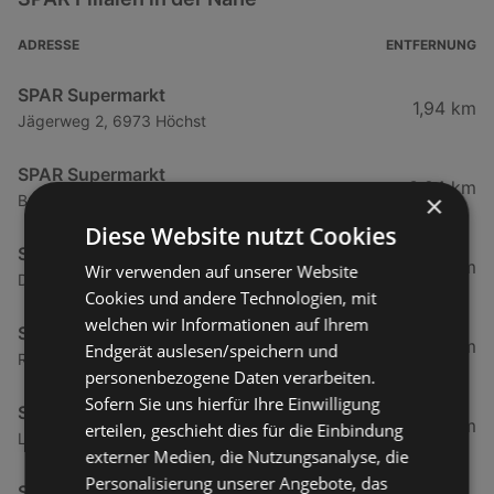
ADRESSE
ENTFERNUNG
SPAR Supermarkt
1,94 km
Jägerweg 2, 6973 Höchst
SPAR Supermarkt
3,84 km
×
Bundesstraße 80, 6972 Fussach
Diese Website nutzt Cookies
SPAR Supermarkt
5,03 km
Wir verwenden auf unserer Website
Dorfstraße 46, 6972 Fußach
Cookies und andere Technologien, mit
welchen wir Informationen auf Ihrem
SPAR Supermarkt
5,68 km
Endgerät auslesen/speichern und
Reichstraße 48b, 6890 Lustenau
personenbezogene Daten verarbeiten.
Sofern Sie uns hierfür Ihre Einwilligung
SPAR Supermarkt
6,68 km
erteilen, geschieht dies für die Einbindung
Landstraße 77, 6971 Hard
externer Medien, die Nutzungsanalyse, die
Personalisierung unserer Angebote, das
SPAR Supermarkt