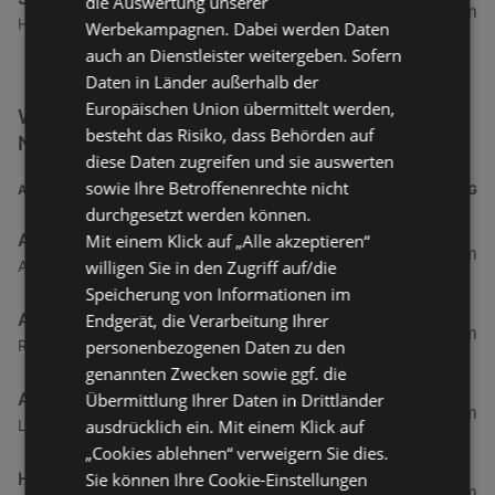
die Auswertung unserer
7,44 km
Hohenemserstraße 3a, 6890 Lustenau
Werbekampagnen. Dabei werden Daten
auch an Dienstleister weitergeben. Sofern
Daten in Länder außerhalb der
Europäischen Union übermittelt werden,
Weitere Getränke & Lebensmittel Filialen in der
besteht das Risiko, dass Behörden auf
Nähe
diese Daten zugreifen und sie auswerten
sowie Ihre Betroffenenrechte nicht
ADRESSE
ENTFERNUNG
durchgesetzt werden können.
ADEG Österreich Handelsakt.Ges
Mit einem Klick auf „Alle akzeptieren“
0,5 km
willigen Sie in den Zugriff auf/die
Atu53220009 Rheinstraße 1, 6974 Gaissau
Speicherung von Informationen im
ADEG
Endgerät, die Verarbeitung Ihrer
0,5 km
personenbezogenen Daten zu den
Rheinstraße 1, 6974 Gaissau
genannten Zwecken sowie ggf. die
ADEG
Übermittlung Ihrer Daten in Drittländer
2,69 km
ausdrücklich ein. Mit einem Klick auf
Landstraße 50, 6973 Hoechst
„Cookies ablehnen“ verweigern Sie dies.
HOFER
Sie können Ihre Cookie-Einstellungen
3,86 km