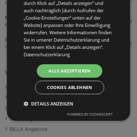
durch Klick auf „Details anzeigen“ und
Gartenstraße 6, 6973 Höchst
auch nachträglich [durch Aufrufen der
Mähr Handels GmbH
„Cookie-Einstellungen“ unten auf der
4,67 km
Website] anpassen oder Ihre Einwilligung
Haderstraße 84, 6972 Fussach
widerrufen. Weitere Informationen finden
Spar Supermarkt
Sie in unserer Datenschutzerklärung und
5,02 km
bei einem Klick auf „Details anzeigen“.
Dorfstraße 46, 6972 Fußach
Datenschutzerklärung
ALLE AKZEPTIEREN
Weiterführende Links
COOKIES ABLEHNEN
Clever Vanille Pudding mit Sahne
Trauben weiß kernlos
DETAILS ANZEIGEN
Ja! Natürlich Natives Olivenöl Extra
POWERED BY COOKIESCRIPT
SPAR Angebote
BILLA Angebote