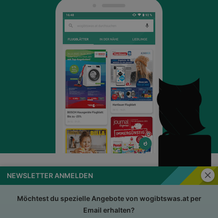
Schli
NEWSLETTER ANMELDEN
wogibtswas.at
Impressum
Nutzungsbedingungen
AGB
Möchtest du spezielle Angebote von wogibtswas.at per
Email erhalten?
Datenschutzerklärung
Für Händler