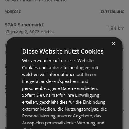
ADRESSE
ENTFERNUNG
SPAR Supermarkt
1,94 km
Jägerweg 2, 6973 Höchst
×
SPAR Supermarkt
3,84 km
Diese Website nutzt Cookies
Bundesstraße 80, 6972 Fussach
Wir verwenden auf unserer Website
SPAR Supermarkt
Cookies und andere Technologien, mit
5,03 km
Dorfstraße 46, 6972 Fußach
welchen wir Informationen auf Ihrem
Endgerät auslesen/speichern und
SPAR Supermarkt
personenbezogene Daten verarbeiten.
5,68 km
Reichstraße 48b, 6890 Lustenau
Sofern Sie uns hierfür Ihre Einwilligung
erteilen, geschieht dies für die Einbindung
SPAR Supermarkt
externer Medien, die Nutzungsanalyse, die
6,68 km
Landstraße 77, 6971 Hard
Personalisierung unserer Angebote, das
Ausspielen personalisierter Werbung und
SPAR Supermarkt