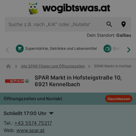
Dein Standort:
Gaißau
Supermärkte, Getränke und Lebensmittel
Elektronik u
Zurück
Wei
Alle SPAR Filialen und Öffnungszeiten
SPAR Markt in Hofsteigs
SPAR Markt in Hofsteigstraße 10,
6921 Kennelbach
Öffnungszeiten und Kontakt
Geschlossen
Schließt 17:00 Uhr
Tel.:
+43 5574 75317
Web:
www.spar.at