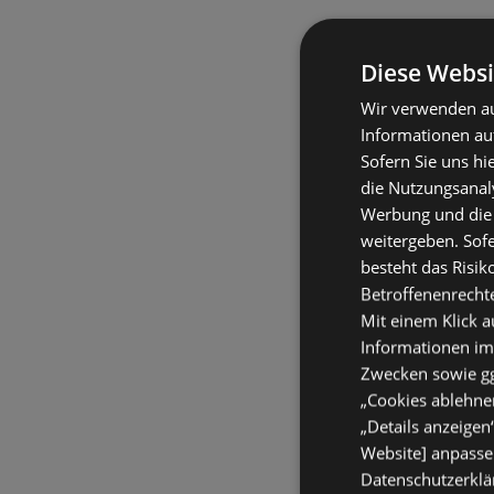
Diese Websi
Wir verwenden au
Informationen au
Sofern Sie uns hi
die Nutzungsanaly
Werbung und die
weitergeben. Sof
besteht das Risik
Betroffenenrecht
Mit einem Klick a
Informationen im
Zwecken sowie ggf
„Cookies ablehnen
„Details anzeigen
Website] anpassen
Datenschutzerklär