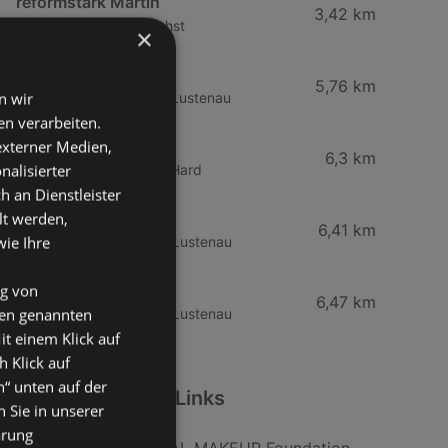
reformstark Martin
3,42 km
Kirchplatz 1, 6973 Höchst
×
Rheintal-Apotheke
5,76 km
n wir
Hofsteigstraße 1, 6890 Lustenau
n verarbeiten.
dm drogerie markt
 externer Medien,
6,3 km
nalisierter
Rheinstraße 99b, 6971 Hard
an Dienstleister
Ihr dm friseurstudio
lt werden,
6,41 km
wie Ihre
Kapellenstraße 1, 6890 Lustenau
dm drogerie markt
ng von
6,47 km
den genannten
Kapellenstraße 1, 6890 Lustenau
it einem Klick auf
h Klick auf
n“ unten auf der
Weiterführende Links
 Sie in unserer
ärung