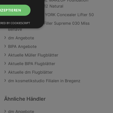
NYX PROFESSIONAL MAKEUP Foundation
Make 'EM Wonder 12 Natural
KZEPTIEREN
MAYBELLINE NEW YORK Concealer Lifter 50
CATRICE Lipgloss Filler Supreme 030 Miss
RED BY COOKIESCRIPT
Behave
dm Angebote
BIPA Angebote
Aktuelle Müller Flugblätter
Aktuelle BIPA Flugblätter
Aktuelle dm Flugblätter
dm kosmetikstudio Filialen in Bregenz
Ähnliche Händler
dm Angebote