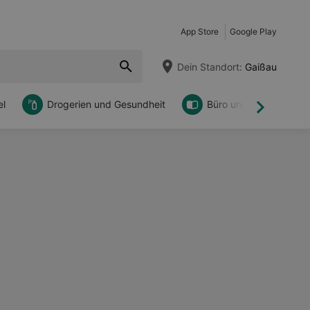
App Store
Google Play
Dein Standort:
Gaißau
l
Drogerien und Gesundheit
Büro und DIY
Weiter