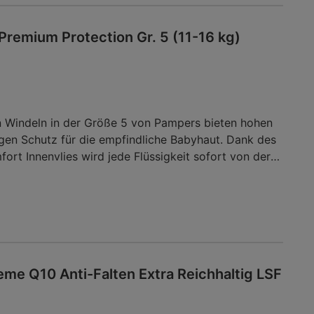
remium Protection Gr. 5 (11-16 kg)
n Windeln in der Größe 5 von Pampers bieten hohen
gen Schutz für die empfindliche Babyhaut. Dank des
ort Innenvlies wird jede Flüssigkeit sofort von der
Der super saugfähige Kern schließt die Nässe sicher
& Schutz Täschchen am Rücken zusätzlich vor
m zeigt der praktische Urin-Indikator an, wann es
echsel sein könnte.Kategorie:Einwegwindeln
me Q10 Anti-Falten Extra Reichhaltig LSF