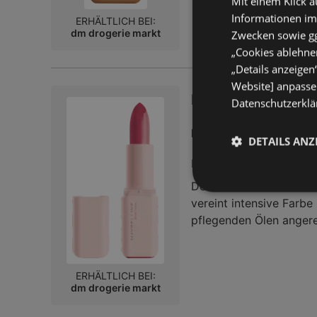
Mit einem Klick a
Angereichert mit Hyalur
Informationen im
ERHÄLTLICH BEI:
ein strahlendes Ausseh
dm drogerie markt
Zwecken sowie ggf
wasserfeste und schwei
„Cookies ablehnen
und sorgt für ein make
„Details anzeigen
Website] anpassen
MAYBELLINE NEW Y
Datenschutzerklär
9,95 €
Preis nur
DETAILS ANZ
Entfernt:
6,3 km
Der MAYBELLINE NEW YO
vereint intensive Farbe
pflegenden Ölen angere
mit schwereloser Feucht
optisch aufpolstern und
angenehm softes und le
ERHÄLTLICH BEI:
zu bröckeln. Für ein l
dm drogerie markt
Lippen in einem elegan