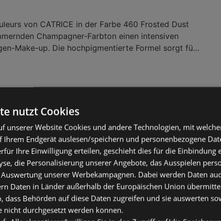
uleurs von CATRICE in der Farbe 460 Frosted Dust
immernden Champagner-Farbton einen intensiven
gen-Make-up. Die hochpigmentierte Formel sorgt für
 während die seidige Textur ein einfaches Auftragen
cht. Der Lidschatten bleibt den ganzen Tag
 nicht in der Lidfalte ab. Perfekt für auffällige und
ge halten.Kategorie:Lidschatten & Paletten
te nutzt Cookies
L MAKEUP Foundation Make 'EM Wonde
el
f unserer Website Cookies und andere Technologien, mit welche
f Ihrem Endgerät auslesen/speichern und personenbezogene Date
€
erfür Ihre Einwilligung erteilen, geschieht dies für die Einbindung
se, die Personalisierung unserer Angebote, das Ausspielen perso
 Auswertung unserer Werbekampagnen. Dabei werden Daten auch 
ussehenden Teint sorgt die Foundation Make 'EM
ern Daten in Länder außerhalb der Europäischen Union übermitte
23 Golden Caramel von NYX PROFESSIONAL MAKEUP.
o, dass Behörden auf diese Daten zugreifen und sie auswerten so
 mit aufbaubarer Deckkraft verschmilzt nahtlos mit
e nicht durchgesetzt werden können.
t ein sanft-mattes Finish, das bis zu 24 Stunden hält.