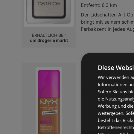
Entfernt:
6,3 km
Der Lidschatten Art Co
bringt mit seinem sch
Farbakzent in jedes Au
ERHÄLTLICH BEI:
strahlende Ergebnisse,
dm drogerie markt
und Verblenden ermögli
wischfest und setzt sich
kreative Looks, die lan
Diese Websi
NYX PROFESSIONA
r 23 Golden Caram
Wir verwenden au
Informationen au
14,95 
Preis nur
Sofern Sie uns hi
die Nutzungsanaly
Entfernt:
6,3 km
Werbung und die
Für einen ebenmäßig a
weitergeben. Sof
Wonder in der Farbe 
besteht das Risik
Die schwerelose Formel
Betroffenenrecht
der Haut und hinterläss