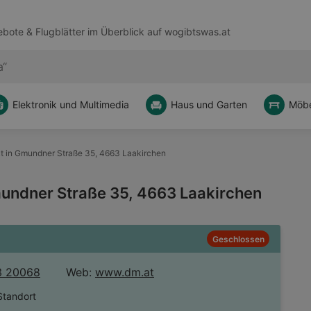
bote & Flugblätter im Überblick auf
wogibtswas.at
Elektronik und Multimedia
Haus und Garten
Möbe
t in Gmundner Straße 35, 4663 Laakirchen
mundner Straße 35, 4663 Laakirchen
Geschlossen
3 20068
Web:
www.dm.at
Standort