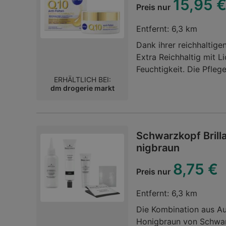
15,95 
Preis nur
Entfernt:
6,3 km
Dank ihrer reichhaltige
Extra Reichhaltig mit L
Feuchtigkeit. Die Pfle
ERHÄLTLICH BEI:
um die Hautfunktion zu
dm drogerie markt
Creme helfen, tiefe Fal
straffen*. Ihre cremige 
Hautgefühl, während der
lichtbedingter Hautalt
Schwarzkopf Brill
vorbeugen kann.##*Nach
nigbraun
für 91 % der Frauen str
8,75 €
Strafft Gesichtskonture
Preis nur
FrauenKategorie:Anti A
Entfernt:
6,3 km
Die Kombination aus Au
Honigbraun von Schwar