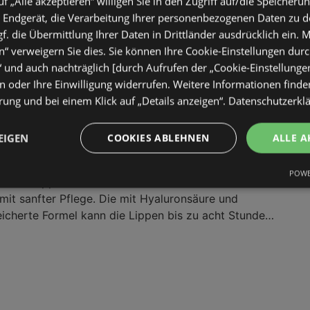
uf „Alle akzeptieren“ willigen Sie in den Zugriff auf/die Speicheru
onsäure für Feuchtigkeit und Vitamin C, verleiht sie
 Endgerät, die Verarbeitung Ihrer personenbezogenen Daten zu 
en und kontrolliert unerwünschten Glanz. Die
. die Übermittlung Ihrer Daten in Drittländer ausdrücklich ein. M
ßresistente Textur fühlt sich dabei kaum spürbar an
“ verweigern Sie dies. Sie können Ihre Cookie-Einstellungen durc
lloses Ergebnis.Kategorie:Foundation
“ und auch nachträglich [durch Aufrufen der „Cookie-Einstellunge
 oder Ihre Einwilligung widerrufen. Weitere Informationen finden
ORK Lippenstift Serum 108 Fit Check
ung und bei einem Klick auf „Details anzeigen“.
Datenschutzerkl
EIGEN
COOKIES ABLEHNEN
ALLE A
POWE
RK Lippenstift Serum in der Farbe 108 Fit Check
 mit sanfter Pflege. Die mit Hyaluronsäure und
icherte Formel kann die Lippen bis zu acht Stunden
igkeit versorgen. Der Lippenstift kann die Lippen
 definieren, während die pflegende Textur ein
ichtes Tragegefühl hinterlässt, ohne zu kleben oder
anganhaltendes Satin-Finish und gepflegt aussehende
ten Rosa-Ton.Kategorie:Lippenstift