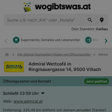
Dein Standort:
Gaißau
Supermärkte, Getränke und Lebensmittel
Elektronik u
Zurück
Wei
Alle Admiral Sportwetten Filialen und Öffnungszeiten
Admiral W
Admiral Wettcafé in
Ringmauergasse 14, 9500 Villach
Öffnungszeiten und Kontakt
Jetzt geöffnet
Schließt 23:59 Uhr
Web:
www.admiral.at
Entfernung:
335,49 km entfernt von deinem aktuellen Standort