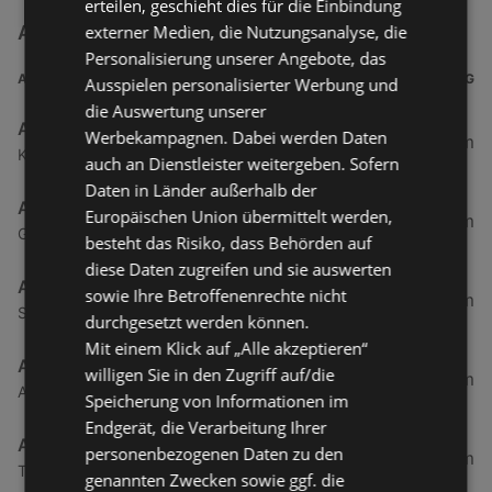
erteilen, geschieht dies für die Einbindung
externer Medien, die Nutzungsanalyse, die
Admiral Sportwetten Filialen in der Nähe
Personalisierung unserer Angebote, das
ADRESSE
ENTFERNUNG
Ausspielen personalisierter Werbung und
die Auswertung unserer
Admiral Wettcafé
Werbekampagnen. Dabei werden Daten
12,33 km
Klostergasse 16, 6850 Dornbirn
auch an Dienstleister weitergeben. Sofern
Daten in Länder außerhalb der
Admiral Wettcafé
Europäischen Union übermittelt werden,
23,28 km
Grenzweg 10, 6804 Feldkirch
besteht das Risiko, dass Behörden auf
diese Daten zugreifen und sie auswerten
Admiral Wettcafé
sowie Ihre Betroffenenrechte nicht
25,75 km
Schlossgraben 13, 6800 Feldkirch
durchgesetzt werden können.
Mit einem Klick auf „Alle akzeptieren“
Admiral Wettcafé
willigen Sie in den Zugriff auf/die
112,74 km
Anton Auer Straße 19, 6410 Telfs
Speicherung von Informationen im
Endgerät, die Verarbeitung Ihrer
Admiral Wettcafé
personenbezogenen Daten zu den
137,37 km
Templstraße 32, 6020 Innsbruck
genannten Zwecken sowie ggf. die