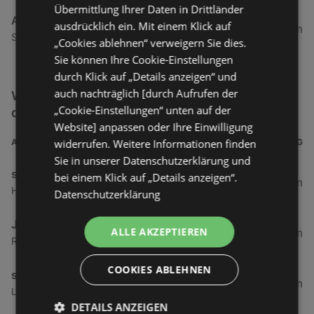
Übermittlung Ihrer Daten in Drittländer
Admiral Wettcafé
ausdrücklich ein. Mit einem Klick auf
140,6 km
Schützenstraße 48, 6020 Innsbruck
„Cookies ablehnen“ verweigern Sie dies.
Sie können Ihre Cookie-Einstellungen
durch Klick auf „Details anzeigen“ und
auch nachträglich [durch Aufrufen der
Weitere Service & Dienstleistungen Filialen in
„Cookie-Einstellungen“ unten auf der
der Nähe
Website] anpassen oder Ihre Einwilligung
widerrufen. Weitere Informationen finden
ADRESSE
ENTFERNUNG
Sie in unserer Datenschutzerklärung und
sehen!wutscher Hoechst
bei einem Klick auf „Details anzeigen“.
3,52 km
Hauptstraße 17, 6973 Höchst
Datenschutzerklärung
JET Tankstellen Austria
ALLE AKZEPTIEREN
6,31 km
Rheinstraße 99, 6971 Hard
COOKIES ABLEHNEN
sehen!wutscher Hard
7,2 km
Landstraße 20, 6971 Hard
DETAILS ANZEIGEN