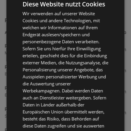
Diese Website nutzt Cookies
Wir verwenden auf unserer Website
Pimkie Filialen in der Nähe
Cookies und andere Technologien, mit
welchen wir Informationen auf Ihrem
ADRESSE
ENTFERNUNG
Endgerät auslesen/speichern und
personenbezogene Daten verarbeiten.
Pimkie - Innsbruck
Sofern Sie uns hierfür Ihre Einwilligung
138,01 km
Museumstraße 38, 6020 Innsbruck
erteilen, geschieht dies für die Einbindung
externer Medien, die Nutzungsanalyse, die
Pimkie - Wörgl
Personalisierung unserer Angebote, das
185,42 km
Bahnhofstraße 25, 6300 Wörgl
Ausspielen personalisierter Werbung und
die Auswertung unserer
Pimkie - Salzburg Europark
Werbekampagnen. Dabei werden Daten
258,25 km
Europastraße 148, 5020 Salzburg
auch an Dienstleister weitergeben. Sofern
Daten in Länder außerhalb der
Pimkie - Shopping City Wels
Europäischen Union übermittelt werden,
335,54 km
Salzburger Straße 215, 4600 Wels
besteht das Risiko, dass Behörden auf
diese Daten zugreifen und sie auswerten
Pimkie - Atrio Shopping