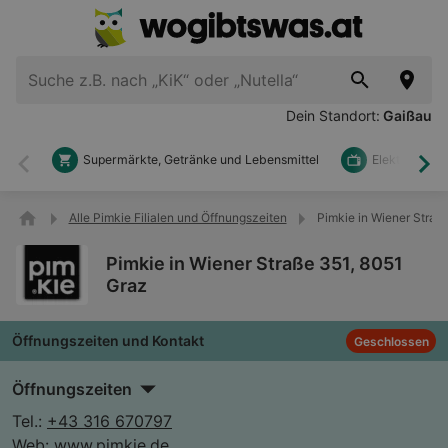
Dein Standort:
Gaißau
Supermärkte, Getränke und Lebensmittel
Elektronik u
Zurück
Wei
Alle Pimkie Filialen und Öffnungszeiten
Pimkie in Wiener Straß
Pimkie in Wiener Straße 351, 8051
Graz
Öffnungszeiten und Kontakt
Geschlossen
Öffnungszeiten
Tel.:
+43 316 670797
Web:
www.pimkie.de