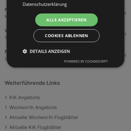
Datenschutzerklärung
NKD
6,62 km
Maria-Theresien-Straße 9, 6890 Lustenau
ALLE AKZEPTIEREN
Woolworth
6,71 km
COOKIES ABLEHNEN
Staldenstraße 1, 6890 Lustenau
DETAILS ANZEIGEN
NKD
7,19 km
Landstraße 18, 6971 Hard
POWERED BY COOKIESCRIPT
Weiterführende Links
KiK Angebote
Woolworth Angebote
Aktuelle Woolworth Flugblätter
Aktuelle KiK Flugblätter