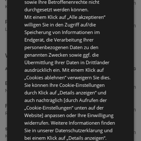
sowie Ihre Betroffenenrechte nicht
335,72 km
Kärntner Straße 34, 9500 Villach
durchgesetzt werden können.
Mit einem Klick auf „Alle akzeptieren“
Pimkie - Linz
willigen Sie in den Zugriff auf/die
361,94 km
Landstraße 28, 4020 Linz
Speicherung von Informationen im
Endgerät, die Verarbeitung Ihrer
personenbezogenen Daten zu den
genannten Zwecken sowie ggf. die
Weitere Mode & Lifestyle Filialen in der Nähe
Übermittlung Ihrer Daten in Drittländer
ADRESSE
ENTFERNUNG
ausdrücklich ein. Mit einem Klick auf
„Cookies ablehnen“ verweigern Sie dies.
Einkaufszentrum Rheinpark
Sie können Ihre Cookie-Einstellungen
4,65 km
Neudorfstraße 60, 9430 St. Margrethen
durch Klick auf „Details anzeigen“ und
auch nachträglich [durch Aufrufen der
Fussl Modestraße
„Cookie-Einstellungen“ unten auf der
6,27 km
Rheinstraße 99b, 6971 Hard
Website] anpassen oder Ihre Einwilligung
widerrufen. Weitere Informationen finden
s. Oliver Store
Sie in unserer Datenschutzerklärung und
6,41 km
Kapellenstraße 1, 6890 Lustenau
bei einem Klick auf „Details anzeigen“.